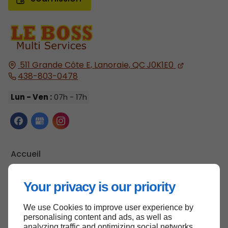
511 Grande Côte E,
Lanoraie, QC
J0K1E0
438-803-0478
Lun - Ven :
07h - 17h
Accueil
Nous contacter
Your privacy is our priority
Politique de confidentialité
Plan du site
We use Cookies to improve user experience by
personalising content and ads, as well as
analyzing traffic and optimizing social networks