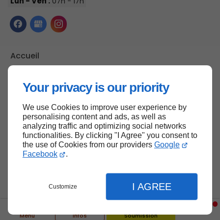
Lun - Ven :
07h - 17h
Accueil
Nous contacter
Your privacy is our priority
Politique de confidentialité
Plan du site
We use Cookies to improve user experience by
personalising content and ads, as well as
analyzing traffic and optimizing social networks
functionalities. By clicking "I Agree" you consent to
Haut de page
the use of Cookies from our providers
Google
Facebook
.
I AGREE
Customize
Menu
Infos
Soumission